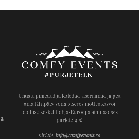
Unusta pimedad ja kõledad siseruumid ja pea
oma tähtpäev sõna otseses mõttes kasvõi
looduse keskel Põhja-Euroopa ainulaadses
lik
purjetelgis!
kirjuta:
info@comfyevents.ee