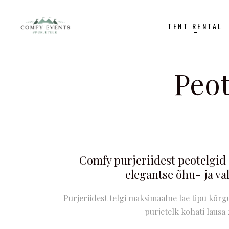
TENT RENTAL
Peot
Comfy purjeriidest peotelgid 
elegantse õhu- ja va
Purjeriidest telgi maksimaalne lae tipu kõrgu
purjetelk kohati lausa