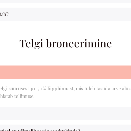
tab?
Telgi broneerimine
elgi suurusest 30-50% lõpphinnast, mis tuleb tasuda arve alu
histab tellimuse.