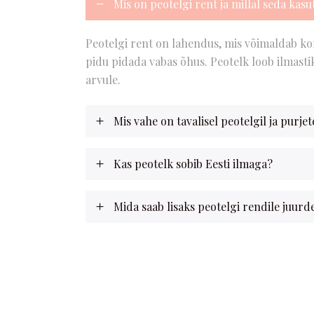
Mis on peotelgi rent ja millal seda kasu
Peotelgi rent on lahendus, mis võimaldab ko
pidu pidada vabas õhus. Peotelk loob ilmasti
arvule.
Mis vahe on tavalisel peotelgil ja purjet
Kas peotelk sobib Eesti ilmaga?
Mida saab lisaks peotelgi rendile juurde