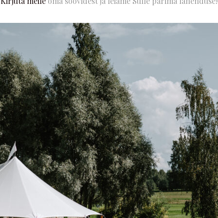
Kirjuta meile
oma soovidest ja leiame Sulle parima lahenduse!