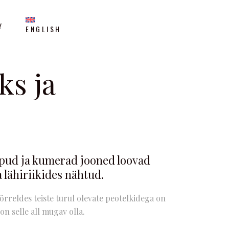
Y
ENGLISH
ks ja
tipud ja kumerad jooned loovad
 lähiriikides nähtud.
Võrreldes teiste turul olevate peotelkidega on
n selle all mugav olla.