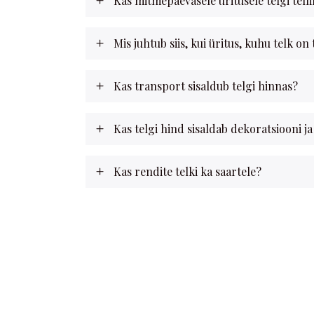
Kas mitmepäevasele üritusele telgi tel
Mis juhtub siis, kui üritus, kuhu telk on 
Kas transport sisaldub telgi hinnas?
Kas telgi hind sisaldab dekoratsiooni ja
Kas rendite telki ka saartele?