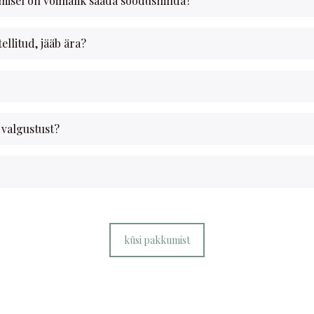
limisel on võimalik saada soodushinda?
tellitud, jääb ära?
 valgustust?
küsi pakkumist