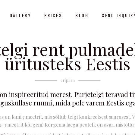
GALLERY
PRICES
BLOG
SEND INQUIR
elgi rent pulmade
üritusteks Eestis
eripära
on inspireeritud merest. Purjetelgi teravad 
lgusküllase ruumi, mida pole varem Eestis ega
s on kuni 7 meetrit, mis sõltub telgi konkreetsest suurusest. 
 2-3 meetrit kõrgem! Kõrgema laega peotelk on avar, mistõttu o