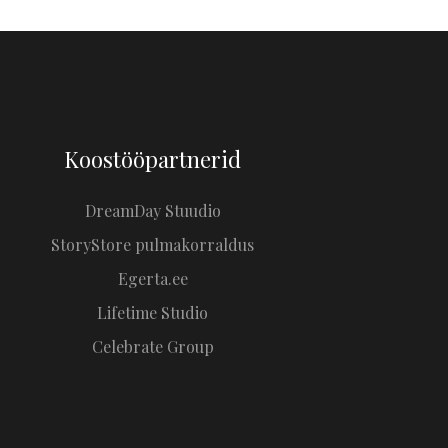
Koostööpartnerid
DreamDay Stuudio
StoryStore pulmakorraldus
Egerta.ee
Lifetime Studio
Celebrate Group