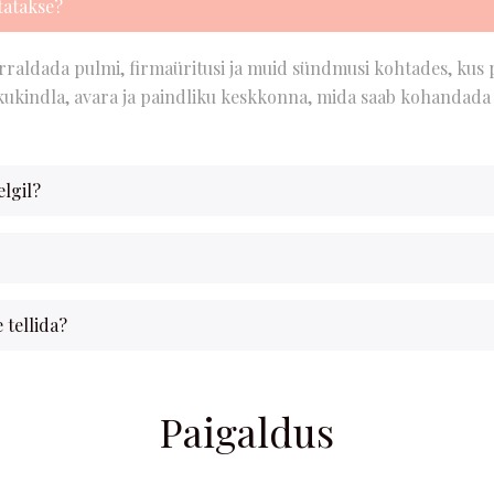
tatakse?
rraldada pulmi, firmaüritusi ja muid sündmusi kohtades, kus 
kukindla, avara ja paindliku keskkonna, mida saab kohandada 
elgil?
 tellida?
Paigaldus