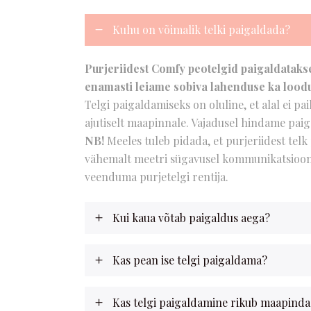
Kuhu on võimalik telki paigaldada?
Purjeriidest Comfy peotelgid paigaldatakse
enamasti leiame sobiva lahenduse ka loodu
Telgi paigaldamiseks on oluline, et alal ei p
ajutiselt maapinnale. Vajadusel hindame pai
NB!
Meeles tuleb pidada, et purjeriidest telk
vähemalt meetri sügavusel kommunikatsioone, 
veenduma purjetelgi rentija.
Kui kaua võtab paigaldus aega?
Kas pean ise telgi paigaldama?
Kas telgi paigaldamine rikub maapinda