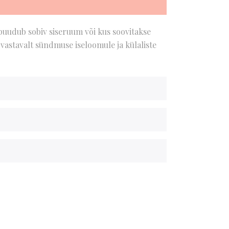
puudub sobiv siseruum või kus soovitakse
vastavalt sündmuse iseloomule ja külaliste