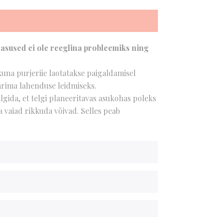
asasused ei ole reeglina probleemiks ning
 kuna purjeriie laotatakse paigaldamisel
arima lahenduse leidmiseks.
älgida, et telgi planeeritavas asukohas poleks
 vaiad rikkuda võivad. Selles peab