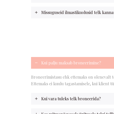
Missuguseid ilmastikuolusid telk kanna
Kui palju maksab broneerimine?
Broneerimistasu ehk ettemaks on olenevalt t
Ettemaks ei kuulu tagastamisele, kui klient tü
Kui vara tuleks telk broneerida?