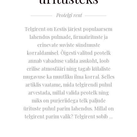
Peotelgi rent
Telgirent on Eestis järjest populaarsem
lahendus pulmade, firmaürituste ja
erinevate suviste sündmuste
korraldamisel. Õigesti valitud peotelk
annab vabaduse valida asukoht, loob
erilise atmosfääri ning tagab külaliste
mugavuse ka muutliku ilma korral. Selles
artiklis vaatame, mida telgirendi puhul
arvestada, millal valida peotelk ning
miks on purjeriidega telk paljude
ürituste puhul parim lahendus. Millal on
telgirent parim valik? Telgirent sobib