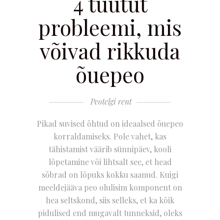
4 tüütut
probleemi, mis
võivad rikkuda
õuepeo
Peotelgi rent
Pikad suvised õhtud on ideaalsed õuepeo
korraldamiseks. Pole vahet, kas
tähistamist väärib sünnipäev, kooli
lõpetamine või lihtsalt see, et head
sõbrad on lõpuks kokku saanud. Kuigi
meeldejääva peo olulisim komponent on
hea seltskond, siis selleks, et ka kõik
pidulised end mugavalt tunneksid, oleks