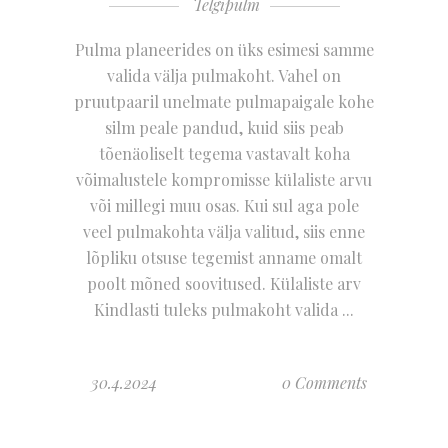
Telgipulm
Pulma planeerides on üks esimesi samme
valida välja pulmakoht. Vahel on
pruutpaaril unelmate pulmapaigale kohe
silm peale pandud, kuid siis peab
tõenäoliselt tegema vastavalt koha
võimalustele kompromisse külaliste arvu
või millegi muu osas. Kui sul aga pole
veel pulmakohta välja valitud, siis enne
lõpliku otsuse tegemist anname omalt
poolt mõned soovitused. Külaliste arv
Kindlasti tuleks pulmakoht valida
30.4.2024
0 Comments