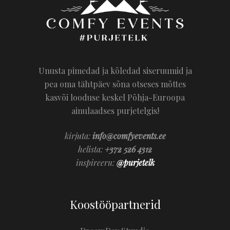
Unusta pimedad ja kõledad siseruumid ja
pea oma tähtpäev sõna otseses mõttes
kasvõi looduse keskel Põhja-Euroopa
ainulaadses purjetelgis!
kirjuta:
info@comfyevents.ee
helista:
+372 526 4312
inspireeru:
@purjetelk
Koostööpartnerid