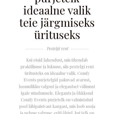
ideaalne valik
teie järgmiseks
ürituseks
Peotelgi rent
Kui otsid lahendust, mis ühendab
praktilisuse ja luksuse, siis peotelgi rent
üritusteks on ideaalne valik. Comfy
Events purjetelgid pakuvad avarust,
loomulikku valgust ja elegantset välimust
igale sündmusele. Elegants ja õhkkond
Comfy Events purjetelk on valmistatud
pool läbipaistvast kangast, mis loob sooja
ja pehme valguse, eriti õhtul, kui telk on