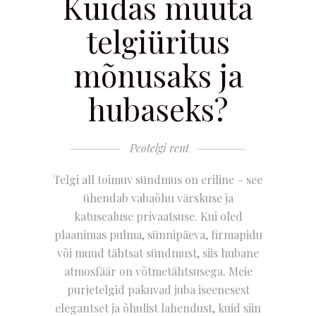
Kuidas muuta
telgiüritus
mõnusaks ja
hubaseks?
Peotelgi rent
Telgi all toimuv sündmus on eriline – see
ühendab vabaõhu värskuse ja
katusealuse privaatsuse. Kui oled
plaanimas pulma, sünnipäeva, firmapidu
või muud tähtsat sündmust, siis hubane
atmosfäär on võtmetähtsusega. Meie
purjetelgid pakuvad juba iseenesest
elegantset ja õhulist lahendust, kuid siin