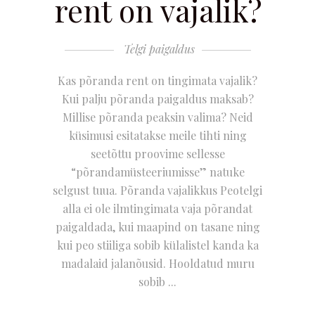
rent on vajalik?
Telgi paigaldus
Kas põranda rent on tingimata vajalik?
Kui palju põranda paigaldus maksab?
Millise põranda peaksin valima? Neid
küsimusi esitatakse meile tihti ning
seetõttu proovime sellesse
“põrandamüsteeriumisse” natuke
selgust tuua. Põranda vajalikkus Peotelgi
alla ei ole ilmtingimata vaja põrandat
paigaldada, kui maapind on tasane ning
kui peo stiiliga sobib külalistel kanda ka
madalaid jalanõusid. Hooldatud muru
sobib