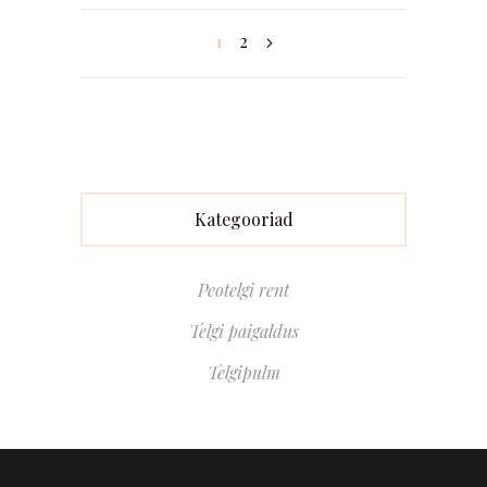
1
2
Kategooriad
Peotelgi rent
Telgi paigaldus
Telgipulm