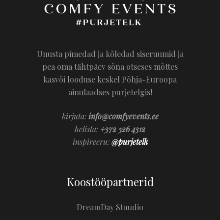
Unusta pimedad ja kõledad siseruumid ja
pea oma tähtpäev sõna otseses mõttes
kasvõi looduse keskel Põhja-Euroopa
ainulaadses purjetelgis!
kirjuta:
info@comfyevents.ee
helista:
+372 526 4312
inspireeru:
@purjetelk
Koostööpartnerid
DreamDay Stuudio