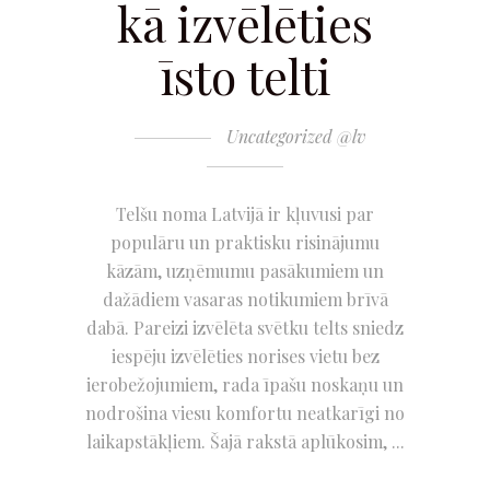
kā izvēlēties
īsto telti
Uncategorized @lv
Telšu noma Latvijā ir kļuvusi par
populāru un praktisku risinājumu
kāzām, uzņēmumu pasākumiem un
dažādiem vasaras notikumiem brīvā
dabā. Pareizi izvēlēta svētku telts sniedz
iespēju izvēlēties norises vietu bez
ierobežojumiem, rada īpašu noskaņu un
nodrošina viesu komfortu neatkarīgi no
laikapstākļiem. Šajā rakstā aplūkosim,