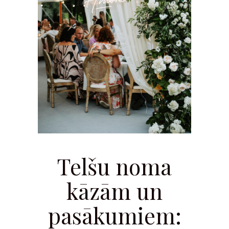
Telšu noma
kāzām un
pasākumiem: