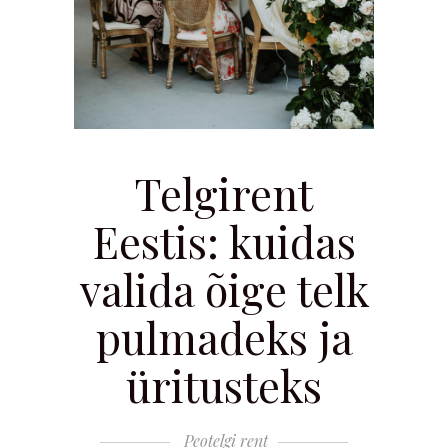
Telgirent
Eestis: kuidas
valida õige telk
pulmadeks ja
üritusteks
Peotelgi rent