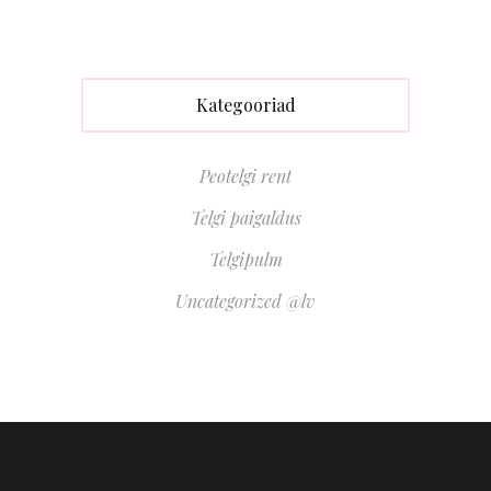
Kategooriad
Peotelgi rent
Telgi paigaldus
Telgipulm
Uncategorized @lv