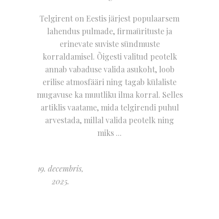
Telgirent on Eestis järjest populaarsem
lahendus pulmade, firmaürituste ja
erinevate suviste sündmuste
korraldamisel. Õigesti valitud peotelk
annab vabaduse valida asukoht, loob
erilise atmosfääri ning tagab külaliste
mugavuse ka muutliku ilma korral. Selles
artiklis vaatame, mida telgirendi puhul
arvestada, millal valida peotelk ning
miks
19. decembris,
2025.