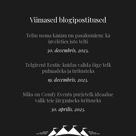
Viimased blogipostitused
Telšu noma kāzām un pasākumiem: kā
izvēlēties īsto telti
30. decembris, 2025.
Telgirent Eestis: kuidas valida õige telk
pulmadeks ja üritusteks
19. decembris, 2025.
Miks on Comfy Events purjetelk ideaalne
valik teie järgmiseks ürituseks
30. aprīlis, 2025.