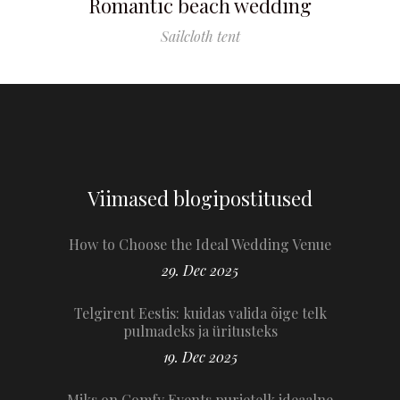
Romantic beach wedding
Sailcloth tent
Viimased blogipostitused
How to Choose the Ideal Wedding Venue
29. Dec 2025
Telgirent Eestis: kuidas valida õige telk
pulmadeks ja üritusteks
19. Dec 2025
Miks on Comfy Events purjetelk ideaalne