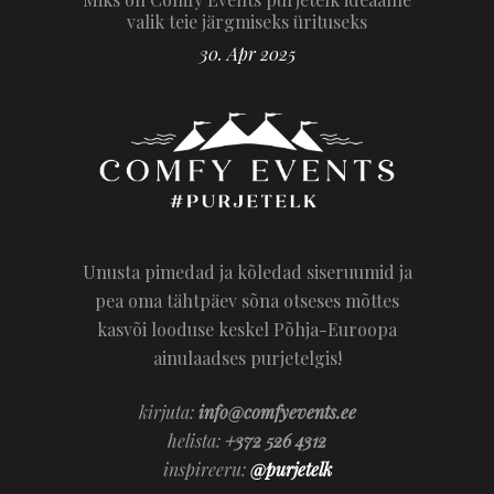
valik teie järgmiseks ürituseks
30. Apr 2025
Unusta pimedad ja kõledad siseruumid ja
pea oma tähtpäev sõna otseses mõttes
kasvõi looduse keskel Põhja-Euroopa
ainulaadses purjetelgis!
kirjuta:
info@comfyevents.ee
helista:
+372 526 4312
inspireeru:
@purjetelk