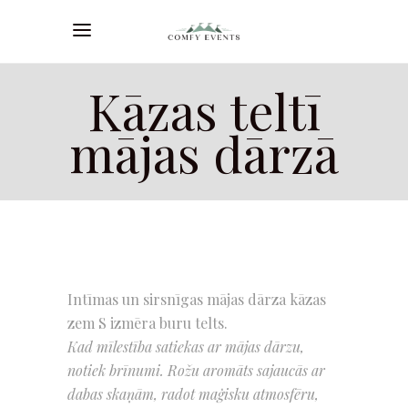
Kāzas teltī
mājas dārzā
Intīmas un sirsnīgas mājas dārza kāzas
zem
S izmēra buru telts
.
Kad mīlestība satiekas ar mājas dārzu,
notiek brīnumi.
Rožu aromāts sajaucās ar
dabas skaņām, radot maģisku atmosfēru,