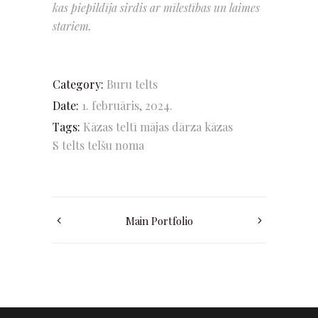
kas piepildīja sirdis ar mīlestības un laimes
stariem.
Category:
Buru telts
Date:
1. februāris, 2024.
Tags:
Kāzas teltī
mājas dārza kāzas
S telts
telšu noma
Main Portfolio