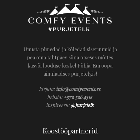
Unusta pimedad ja kõledad siseruumid ja
pea oma tähtpäev sõna otseses mõttes
kasvõi looduse keskel Põhja-Euroopa
ainulaadses purjetelgis!
kirjuta:
info@comfyevents.ee
helista:
+372 526 4312
inspireeru:
@purjetelk
Koostööpartnerid