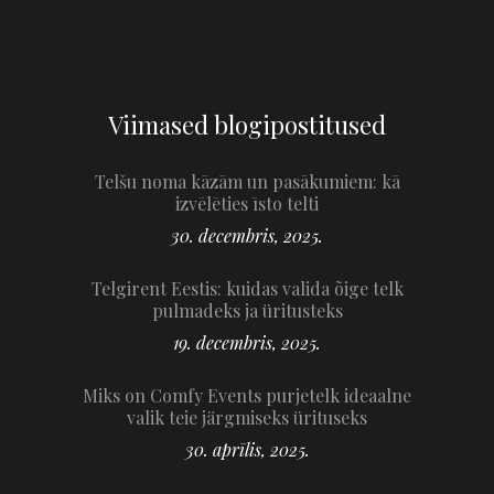
Viimased blogipostitused
Telšu noma kāzām un pasākumiem: kā
izvēlēties īsto telti
30. decembris, 2025.
Telgirent Eestis: kuidas valida õige telk
pulmadeks ja üritusteks
19. decembris, 2025.
Miks on Comfy Events purjetelk ideaalne
valik teie järgmiseks ürituseks
30. aprīlis, 2025.