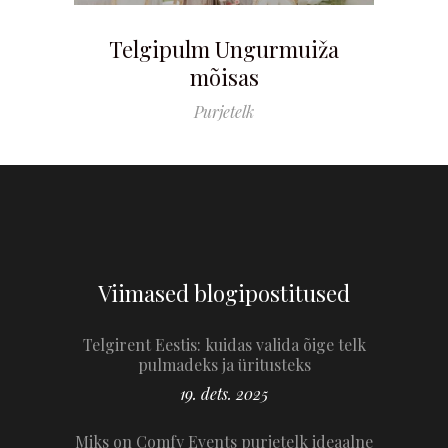
Telgipulm Ungurmuiža
mõisas
Purjetelk
Viimased blogipostitused
Telgirent Eestis: kuidas valida õige telk
pulmadeks ja üritusteks
19. dets. 2025
Miks on Comfy Events purjetelk ideaalne