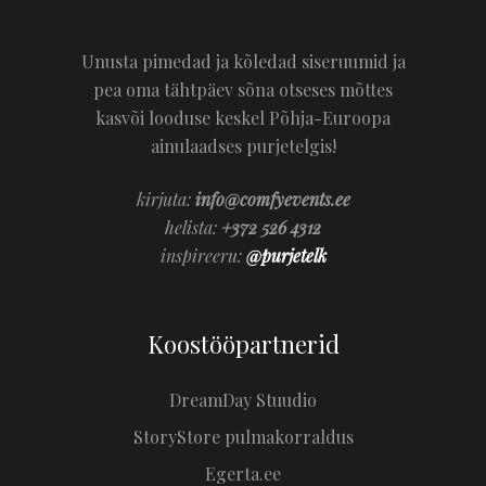
Unusta pimedad ja kõledad siseruumid ja
pea oma tähtpäev sõna otseses mõttes
kasvõi looduse keskel Põhja-Euroopa
ainulaadses purjetelgis!
kirjuta:
info@comfyevents.ee
helista:
+372 526 4312
inspireeru:
@purjetelk
Koostööpartnerid
DreamDay Stuudio
StoryStore pulmakorraldus
Egerta.ee