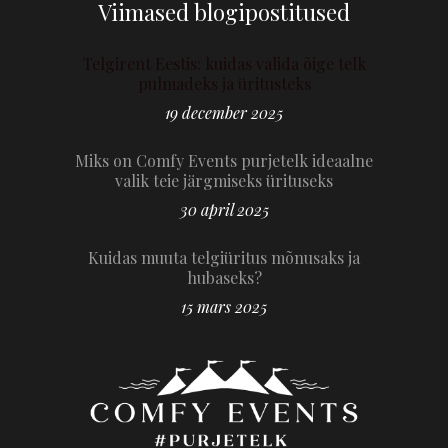
Viimased blogipostitused
Telgirent Eestis: kuidas valida õige telk
pulmadeks ja üritusteks
19 december 2025
Miks on Comfy Events purjetelk ideaalne
valik teie järgmiseks ürituseks
30 april 2025
Kuidas muuta telgiüritus mõnusaks ja
hubaseks?
15 mars 2025