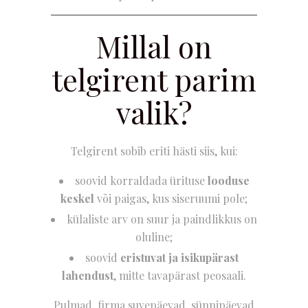
Millal on
telgirent parim
valik?
Telgirent sobib eriti hästi siis, kui:
soovid korraldada ürituse
looduse
keskel
või paigas, kus siseruumi pole;
külaliste arv on suur ja paindlikkus on
oluline;
soovid
eristuvat ja isikupärast
lahendust
, mitte tavapärast peosaali.
Pulmad, firma suvepäevad, sünnipäevad