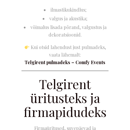
ilmastikukindlus;
valgus ja akustika;
võimalus lisada põrand, valgustus ja
dekoratsioonid.
Kui otsid lahendust just pulmadeks,
vaata lähemalt:
Telgirent pulmadeks – Comfy Events
Telgirent
üritusteks ja
firmapidudeks
Firmaüritused, suvepäevad ja