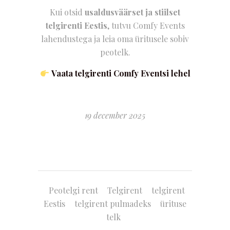
Kui otsid
usaldusväärset ja stiilset
telgirenti Eestis
, tutvu Comfy Events
lahendustega ja leia oma üritusele sobiv
peotelk.
Vaata telgirenti Comfy Eventsi lehel
19 december 2025
Peotelgi rent
Telgirent
telgirent
Eestis
telgirent pulmadeks
ürituse
telk