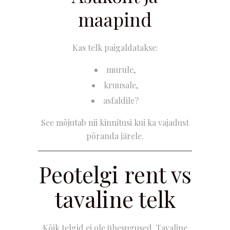
maapind
Kas telk paigaldatakse:
murule,
kruusale,
asfaldile?
See mõjutab nii kinnitusi kui ka vajadust
põranda järele.
Peotelgi rent vs
tavaline telk
Kõik telgid ei ole ühesugused. Tavaline