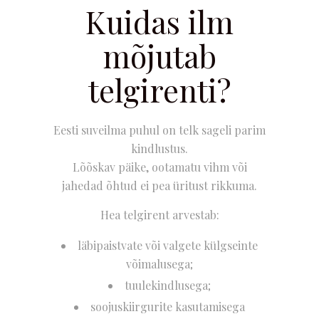
Kuidas ilm
mõjutab
telgirenti?
Eesti suveilma puhul on telk sageli parim
kindlustus.
Lõõskav päike, ootamatu vihm või
jahedad õhtud ei pea üritust rikkuma.
Hea telgirent arvestab:
läbipaistvate või valgete külgseinte
võimalusega;
tuulekindlusega;
soojuskiirgurite kasutamisega