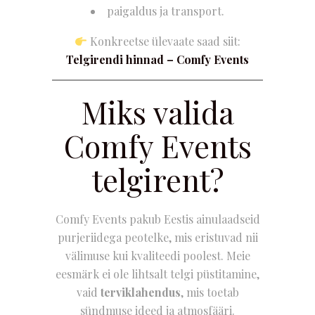
paigaldus ja transport.
Konkreetse ülevaate saad siit:
Telgirendi hinnad – Comfy Events
Miks valida
Comfy Events
telgirent?
Comfy Events pakub Eestis ainulaadseid
purjeriidega peotelke, mis eristuvad nii
välimuse kui kvaliteedi poolest. Meie
eesmärk ei ole lihtsalt telgi püstitamine,
vaid
terviklahendus
, mis toetab
sündmuse ideed ja atmosfääri.