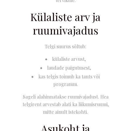
tervikule:
Külaliste arv ja
ruumivajadus
Telgi suurus sõltub:
külaliste arvust,
laudade paigutusest,
kas telgis toimub ka tants või
programm.
Sageli alahinnatakse ruumivajadust. Hea
telgirent arvestab alati ka liikumisruumi,
mitte ainult istekohti.
Asukoht ja