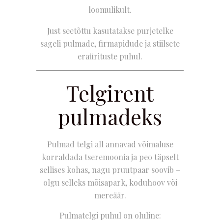
loomulikult.
Just seetõttu kasutatakse purjetelke
sageli pulmade, firmapidude ja stiilsete
eraürituste puhul.
Telgirent
pulmadeks
Pulmad telgi all annavad võimaluse
korraldada tseremoonia ja peo täpselt
sellises kohas, nagu pruutpaar soovib –
olgu selleks mõisapark, koduhoov või
mereäär.
Pulmatelgi puhul on oluline: