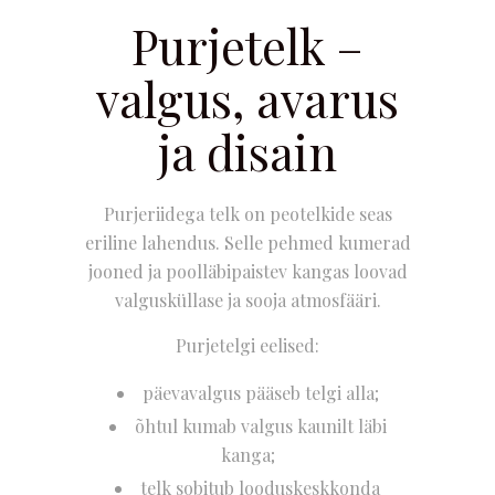
Purjetelk –
valgus, avarus
ja disain
Purjeriidega telk on peotelkide seas
eriline lahendus. Selle pehmed kumerad
jooned ja poolläbipaistev kangas loovad
valgusküllase ja sooja atmosfääri.
Purjetelgi eelised:
päevavalgus pääseb telgi alla;
õhtul kumab valgus kaunilt läbi
kanga;
telk sobitub looduskeskkonda