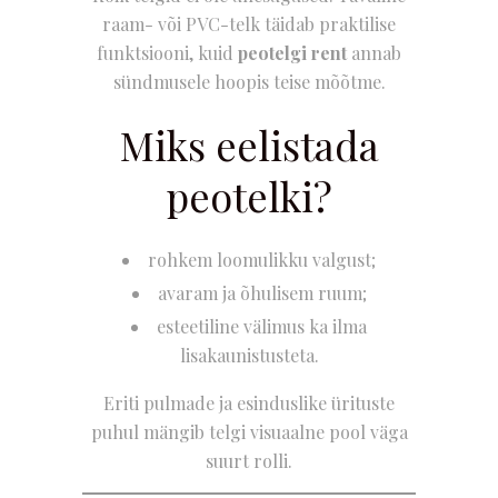
raam- või PVC-telk täidab praktilise
funktsiooni, kuid
peotelgi rent
annab
sündmusele hoopis teise mõõtme.
Miks eelistada
peotelki?
rohkem loomulikku valgust;
avaram ja õhulisem ruum;
esteetiline välimus ka ilma
lisakaunistusteta.
Eriti pulmade ja esinduslike ürituste
puhul mängib telgi visuaalne pool väga
suurt rolli.