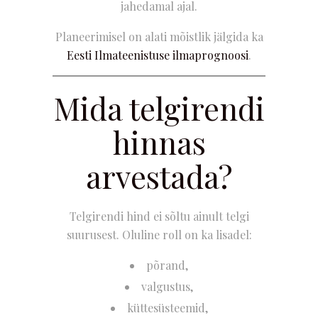
jahedamal ajal.
Planeerimisel on alati mõistlik jälgida ka
Eesti Ilmateenistuse ilmaprognoosi
.
Mida telgirendi
hinnas
arvestada?
Telgirendi hind ei sõltu ainult telgi
suurusest. Oluline roll on ka lisadel:
põrand,
valgustus,
küttesüsteemid,