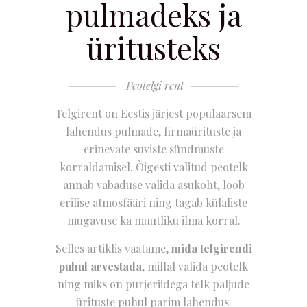
pulmadeks ja
üritusteks
Peotelgi rent
Telgirent on Eestis järjest populaarsem
lahendus pulmade, firmaürituste ja
erinevate suviste sündmuste
korraldamisel. Õigesti valitud peotelk
annab vabaduse valida asukoht, loob
erilise atmosfääri ning tagab külaliste
mugavuse ka muutliku ilma korral.
Selles artiklis vaatame,
mida telgirendi
puhul arvestada
, millal valida peotelk
ning miks on purjeriidega telk paljude
ürituste puhul parim lahendus.