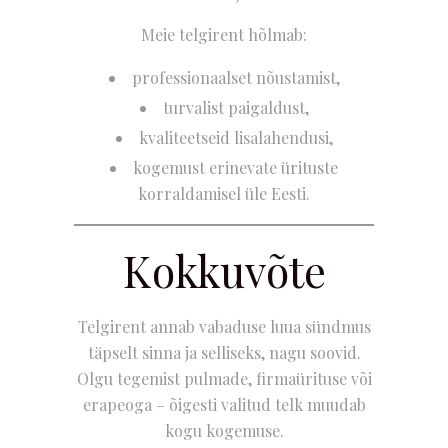
Meie telgirent hõlmab:
professionaalset nõustamist,
turvalist paigaldust,
kvaliteetseid lisalahendusi,
kogemust erinevate ürituste
korraldamisel üle Eesti.
Kokkuvõte
Telgirent annab vabaduse luua sündmus
täpselt sinna ja selliseks, nagu soovid.
Olgu tegemist pulmade, firmaürituse või
erapeoga – õigesti valitud telk muudab
kogu kogemuse.