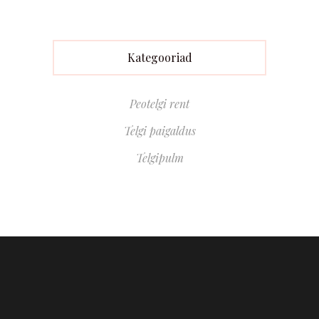
Kategooriad
Peotelgi rent
Telgi paigaldus
Telgipulm