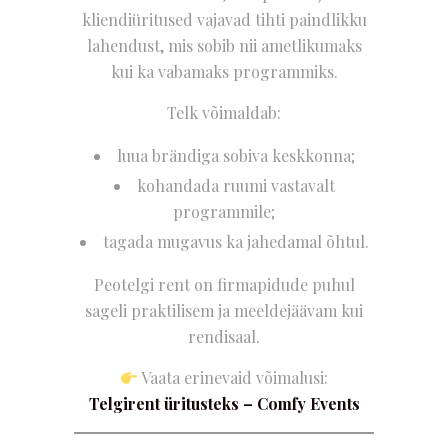
kliendiüritused vajavad tihti paindlikku
lahendust, mis sobib nii ametlikumaks
kui ka vabamaks programmiks.
Telk võimaldab:
luua brändiga sobiva keskkonna;
kohandada ruumi vastavalt
programmile;
tagada mugavus ka jahedamal õhtul.
Peotelgi rent on firmapidude puhul
sageli praktilisem ja meeldejäävam kui
rendisaal.
Vaata erinevaid võimalusi:
Telgirent üritusteks – Comfy Events