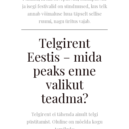
ja isegi festivalid on sündmused, kus telk
annab võimaluse luua täpselt sellise
ruumi, nagu üritus vajab.
Telgirent
Eestis – mida
peaks enne
valikut
teadma?
Telgirent ei tähenda ainult telgi
püstitamist. Oluline on mõelda kogu