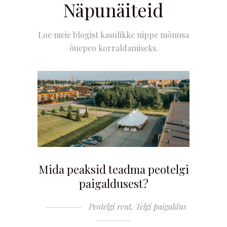
Näpunäiteid
Loe meie blogist kasulikke nippe mõnusa
õuepeo korraldamiseks.
Mida peaksid teadma peotelgi
paigaldusest?
Peotelgi rent
,
Telgi paigaldus