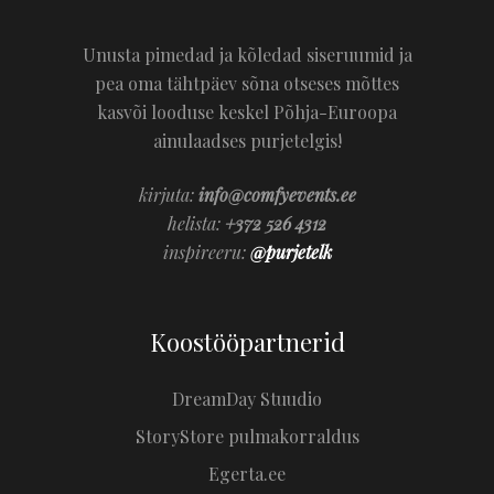
Unusta pimedad ja kõledad siseruumid ja
pea oma tähtpäev sõna otseses mõttes
kasvõi looduse keskel Põhja-Euroopa
ainulaadses purjetelgis!
kirjuta:
info@comfyevents.ee
helista:
+372 526 4312
inspireeru:
@purjetelk
Koostööpartnerid
DreamDay Stuudio
StoryStore pulmakorraldus
Egerta.ee