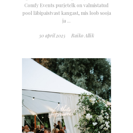
Comfy Events purjetelk on valmistatud
pool läbipaistvast kangast, mis loob sooja
ja
30 april 2025
Raiko Allik