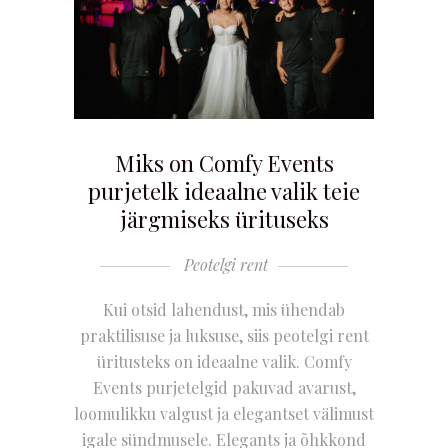
Miks on Comfy Events
purjetelk ideaalne valik teie
järgmiseks ürituseks
Peotelgi rent
Kui otsid lahendust, mis ühendab
praktilisuse ja luksuse, siis peotelgi rent
üritusteks on ideaalne valik. Comfy
Events purjetelgid pakuvad avarust,
loomulikku valgust ja elegantset välimust
igale sündmusele. Elegants ja õhkkond