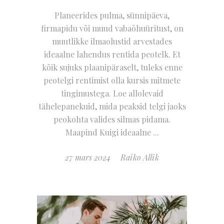
Planeerides pulma, sünnipäeva,
firmapidu või muud vabaõhuüritust, on
muutlikke ilmaolustid arvestades
ideaalne lahendus rentida peotelk. Et
kõik sujuks plaanipäraselt, tuleks enne
peotelgi rentimist olla kursis mitmete
tingimustega. Loe allolevaid
tähelepanekuid, mida peaksid telgi jaoks
peokohta valides silmas pidama.
Maapind Kuigi ideaalne
27 mars 2024
Raiko Allik