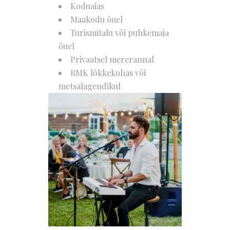
Koduaias
Maakodu õuel
Turismitalu või puhkemaja
õuel
Privaatsel mererannal
RMK lõkkekohas või
metsalagendikul