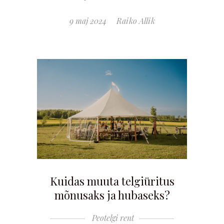
9 maj 2024
Raiko Allik
Kuidas muuta telgiüritus
mõnusaks ja hubaseks?
Peotelgi rent