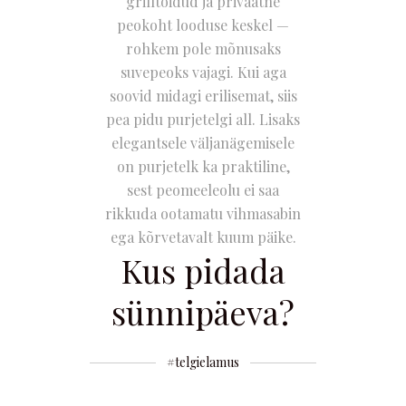
grilltoidud ja privaatne
peokoht looduse keskel —
rohkem pole mõnusaks
suvepeoks vajagi. Kui aga
soovid midagi erilisemat, siis
pea pidu purjetelgi all. Lisaks
elegantsele väljanägemisele
on purjetelk ka praktiline,
sest peomeeleolu ei saa
rikkuda ootamatu vihmasabin
ega kõrvetavalt kuum päike.
Kus pidada
sünnipäeva?
#telgielamus