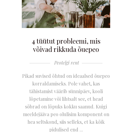
4 tüütut probleemi, mis
võivad rikkuda õuepeo
Peotelgi rent
Pikad suvised õhtud on ideaalsed õuepeo
korraldamiseks. Pole vahet, kas
tähistamist väärib sünnipäev, kooli
lõpetamine või lihtsalt see, et head
sõbrad on lõpuks kokku saanud. Kuigi
meeldejääva peo olulisim komponent on
hea seltskond, siis selleks, et ka kõik
pidulised end