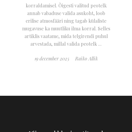
korraldamisel. Õigesti valitud peotelk
annab vabaduse valida asukoht, loob
erilise atmosfääri ning tagab külaliste
mugavuse ka muutliku ilma korral. Selles
artiklis vaatame, mida telgirendi puhul
arvestada, millal valida peotelk
19 december 2025
Raiko Allik