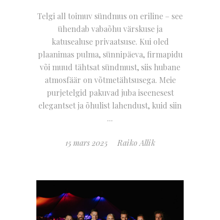
Telgi all toimuv sündmus on eriline – see
ühendab vabaõhu värskuse ja
katusealuse privaatsuse. Kui oled
plaanimas pulma, sünnipäeva, firmapidu
või muud tähtsat sündmust, siis hubane
atmosfäär on võtmetähtsusega. Meie
purjetelgid pakuvad juba iseenesest
elegantset ja õhulist lahendust, kuid siin
15 mars 2025
Raiko Allik