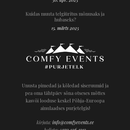
Kuidas muuta telgiüritus mõnusaks ja
hubaseks?
15. märts 2025
Unusta pimedad ja kõledad siseruumid ja
pea oma tähtpäev sõna otseses mõttes
kasvõi looduse keskel Põhja-Euroopa
ainulaadses purjetelgis!
kirjuta:
info@comfyevents.ee
helista:
+372 526 4312