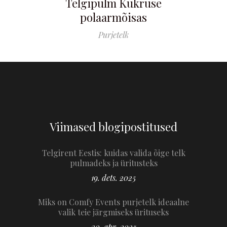
Telgipulm Kukruse
polaarmõisas
Purjetelk
Viimased blogipostitused
Telgirent Eestis: kuidas valida õige telk
pulmadeks ja üritusteks
19. dets. 2025
Miks on Comfy Events purjetelk ideaalne
valik teie järgmiseks ürituseks
30. apr. 2025