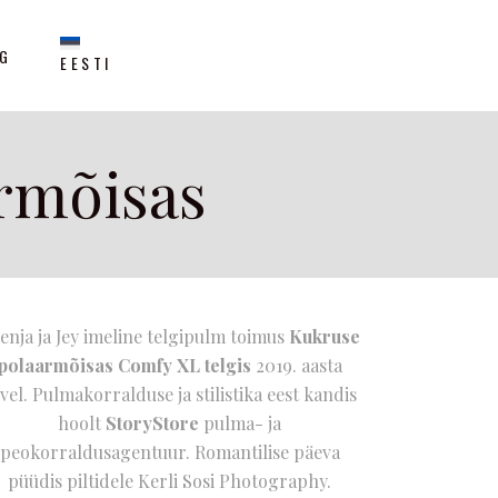
NG
EESTI
rmõisas
enja ja Jey imeline telgipulm toimus
Kukruse
polaarmõisas
Comfy XL telgis
2019. aasta
vel. Pulmakorralduse ja stilistika eest kandis
hoolt
StoryStore
pulma- ja
peokorraldusagentuur. Romantilise päeva
püüdis piltidele
Kerli Sosi Photography.