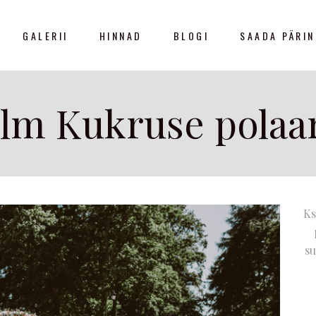
GALERII
HINNAD
BLOGI
SAADA PÄRI
ulm Kukruse polaa
Ks
su