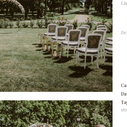
Li
De
Ca
Da
Ta
st