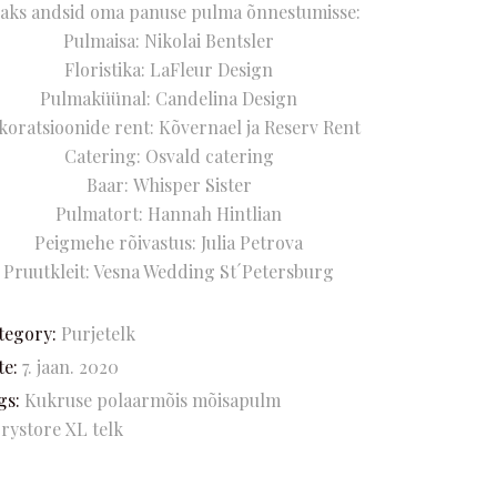
saks andsid oma panuse pulma õnnestumisse:
Pulmaisa: Nikolai Bentsler
Floristika:
LaFleur Design
Pulmaküünal:
Candelina Design
koratsioonide rent:
Kõvernael
ja
Reserv Rent
Catering:
Osvald catering
Baar:
Whisper Sister
Pulmatort: Hannah Hintlian
Peigmehe rõivastus: Julia Petrova
Pruutkleit: Vesna Wedding St´Petersburg
tegory:
Purjetelk
te:
7. jaan. 2020
gs:
Kukruse polaarmõis
mõisapulm
orystore
XL telk