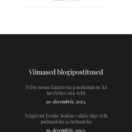
Viimased blogipostitused
Telšu noma kāzām un pasākumiem: kā
izvēlēties īsto telti
30. decembris, 2025.
Telgirent Eestis: kuidas valida õige telk
pulmadeks ja üritusteks
19. decembris, 2025.