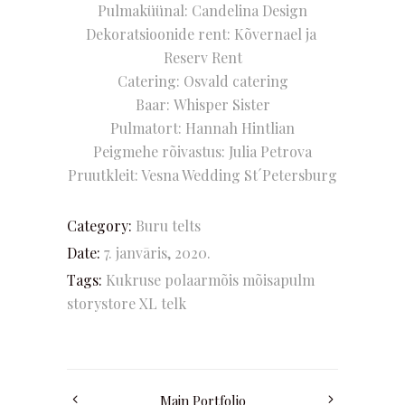
Pulmaküünal:
Candelina Design
Dekoratsioonide rent:
Kõvernael
ja
Reserv Rent
Catering:
Osvald catering
Baar:
Whisper Sister
Pulmatort: Hannah Hintlian
Peigmehe rõivastus: Julia Petrova
Pruutkleit: Vesna Wedding St´Petersburg
Category:
Buru telts
Date:
7. janvāris, 2020.
Tags:
Kukruse polaarmõis
mõisapulm
storystore
XL telk
Main Portfolio