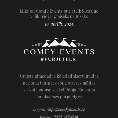
Miks on Comfy Events purjetelk ideaalne
valik teie järgmiseks ürituseks
30. aprīlis, 2025.
Unusta pimedad ja kõledad siseruumid ja
pea oma tähtpäev sõna otseses mõttes
kasvõi looduse keskel Põhja-Euroopa
ainulaadses purjetelgis!
kirjuta:
info@comfyevents.ee
helista:
+372 526 4312