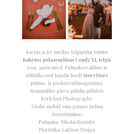
Ksenja ja Jey imeline telgipulm toimus
Kukruse polaarmõisas
Comfy XL telgis
2019. aasta suvel. Pulmakorralduse ja
stilistika eest kandis hoolt
StoryStore
pulma- ja peokorraldusagentuur.
Romantilise päeva püüdis piltidele
Kerli Sosi Photography.
Lisaks andsid oma panuse pulma
õnnestumisse:
Pulmaisa: Nikolai Bentsler
Floristika:
LaFleur Design