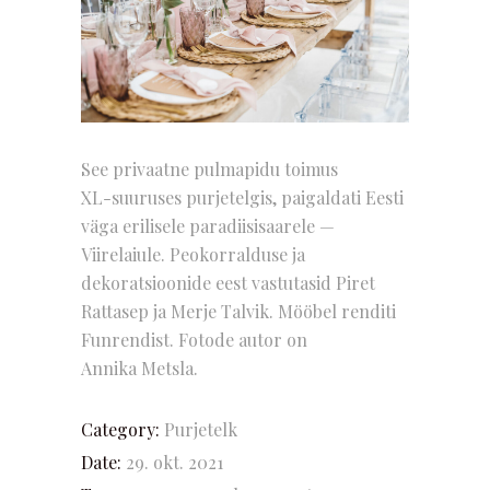
See privaatne pulmapidu toimus
XL-suuruses purjetelgis
, paigaldati Eesti
väga erilisele paradiisisaarele —
Viirelaiule. Peokorralduse ja
dekoratsioonide eest vastutasid Piret
Rattasep ja Merje Talvik. Mööbel renditi
Funrendist. Fotode autor on
Annika Metsla
.
Category:
Purjetelk
Date:
29. okt. 2021