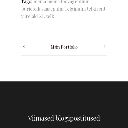
Tags:
mema
mema loovagentuur
purjetelk
saarepulm
Telgipulm
telgirent
viirelaid
XL telk
Main Portfolio
Viimased blogipostitused