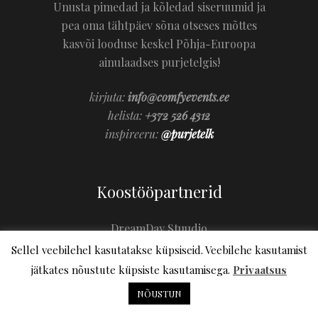
Unusta pimedad ja kõledad siseruumid ja
pea oma tähtpäev sõna otseses mõttes
kasvõi looduse keskel Põhja-Euroopa
ainulaadses purjetelgis!
kirjuta:
info@comfyevents.ee
helista:
+372 526 4312
inspireeru:
@purjetelk
Koostööpartnerid
DreamDay Stuudio
Sellel veebilehel kasutatakse küpsiseid. Veebilehe kasutamist
StoryStore pulmakorraldus
jätkates nõustute küpsiste kasutamisega.
Privaatsus
Egerta.ee
NÕUSTUN
Lifetime Studio