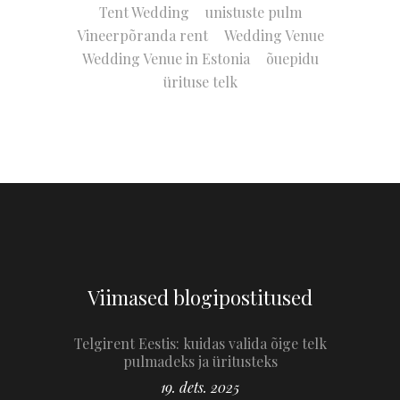
Tent Wedding
unistuste pulm
Vineerpõranda rent
Wedding Venue
Wedding Venue in Estonia
õuepidu
ürituse telk
Viimased blogipostitused
Telgirent Eestis: kuidas valida õige telk
pulmadeks ja üritusteks
19. dets. 2025