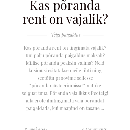
Kas põranda
rent on vajalik?
Telgi paigaldus
Kas põranda rent on tingimata vajalik?
Kui palju põranda paigaldus maksab?
Millise põranda peaksin valima? Neid
küsimusi esitatakse meile tihti ning
seetõttu proovime sellesse
“põrandamüsteeriumisse” natuke
selgust tuua. Põranda vajalikkus Peotelgi
alla ei ole ilmtingimata vaja põrandat
paigaldada, kui maapind on tasane
8. mai 2024
0 Comments