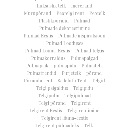
Luksuslik telk
mererand
Murupõrand
Peotelgi rent
Peotelk
Plastikpõrand
Pulmad
Pulmade dekoreerimine
Pulmad Eestis
Pulmade inspiratsioon
Pulmad Looduses
Pulmad Lõuna-Eestis
Pulmad telgis
Pulmakorraldus
Pulmapaigad
Pulmapaik
pulmapidu
Pulmatelk
Pulmatrendid
Purjetelk
põrand
Põranda rent
Sailcloth Tent
Telgid
Telgi paigaldus
Telgipidu
Telgipulm
Telgipulmad
Telgi põrand
Telgirent
telgirent Eestis
Telgi rentimine
Telgirent lõuna-eestis
telgirent pulmadeks
Telk