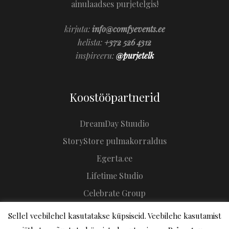
ainulaadses purjetelgis!
kirjuta:
info@comfyevents.ee
helista:
+372 526 4312
inspireeru:
@purjetelk
Koostööpartnerid
DreamDay Stuudio
StoryStore pulmakorraldus
Egerta.ee
Lifetime Studio
Celebrate Group
Sellel veebilehel kasutatakse küpsiseid. Veebilehe kasutamist