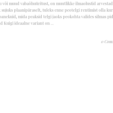
u või muud vabaõhuüritust, on muutlikke ilmaolustid arvestad
 sujuks plaanipäraselt, tuleks enne peotelgi rentimist olla kur
panekuid, mida peaksid telgi jaoks peokohta valides silmas pi
d Kuigi ideaalne variant on
0 Com