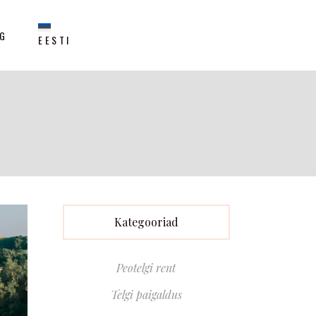
NG
EESTI
Kategooriad
Peotelgi rent
Telgi paigaldus