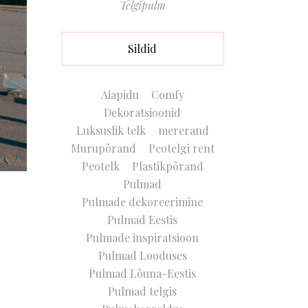
Telgipulm
Sildid
Aiapidu
Comfy
Dekoratsioonid
Luksuslik telk
mererand
Murupõrand
Peotelgi rent
Peotelk
Plastikpõrand
Pulmad
Pulmade dekoreerimine
Pulmad Eestis
Pulmade inspiratsioon
Pulmad Looduses
Pulmad Lõuna-Eestis
Pulmad telgis