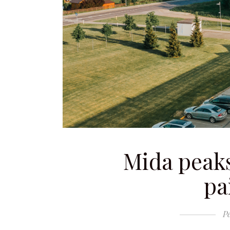
Mida peaks
pa
Pe