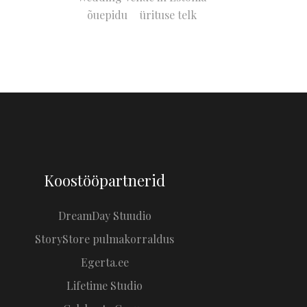
õuepidu
ürituse telk
Koostööpartnerid
DreamDay Stuudio
StoryStore pulmakorraldus
Egerta.ee
Lifetime Studio