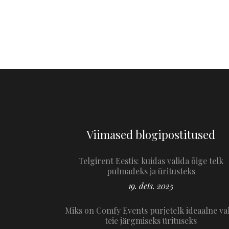
Viimased blogipostitused
Telgirent Eestis: kuidas valida õige telk
pulmadeks ja üritusteks
19. dets. 2025
Miks on Comfy Events purjetelk ideaalne va
teie järgmiseks ürituseks