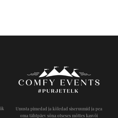
lik
Unusta pimedad ja kõledad siseruumid ja pea
oma tähtpäev sõna otseses mõttes kasvõi