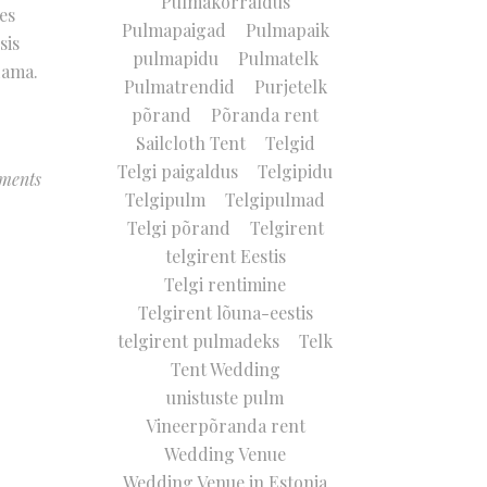
Pulmakorraldus
es
Pulmapaigad
Pulmapaik
sis
pulmapidu
Pulmatelk
dama.
Pulmatrendid
Purjetelk
põrand
Põranda rent
Sailcloth Tent
Telgid
Telgi paigaldus
Telgipidu
ments
Telgipulm
Telgipulmad
Telgi põrand
Telgirent
telgirent Eestis
Telgi rentimine
Telgirent lõuna-eestis
telgirent pulmadeks
Telk
Tent Wedding
unistuste pulm
Vineerpõranda rent
Wedding Venue
Wedding Venue in Estonia