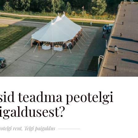
id teadma peotelgi
igaldusest?
otelgi rent
,
Telgi paigaldus