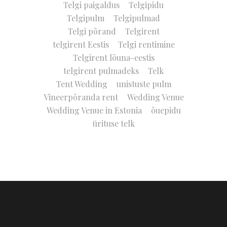
Telgi paigaldus
Telgipidu
Telgipulm
Telgipulmad
Telgi põrand
Telgirent
telgirent Eestis
Telgi rentimine
Telgirent lõuna-eestis
telgirent pulmadeks
Telk
Tent Wedding
unistuste pulm
Vineerpõranda rent
Wedding Venue
Wedding Venue in Estonia
õuepidu
ürituse telk