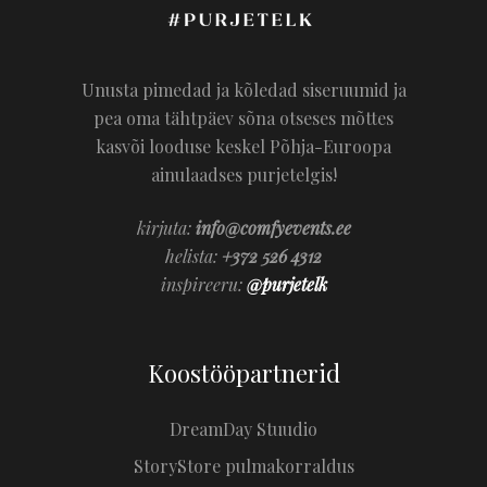
Unusta pimedad ja kõledad siseruumid ja
pea oma tähtpäev sõna otseses mõttes
kasvõi looduse keskel Põhja-Euroopa
ainulaadses purjetelgis!
kirjuta:
info@comfyevents.ee
helista:
+372 526 4312
inspireeru:
@purjetelk
Koostööpartnerid
DreamDay Stuudio
StoryStore pulmakorraldus