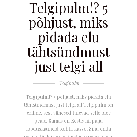
Telgipulm!? 5
põhjust, miks
pidada elu
tähtsündmust
just telgi all
Telgipulm
Telgipulm!? 5 põhjust, miks pidada elu
tähtsündmust just telgi all Telgipulm on
eriline, sest vähesed tulevad selle idee
peale. Samas on Eestis nii palju
looduskauneid kohti, kasvõi Sinu enda
maakodu, kus oma unistuste päeva võiks